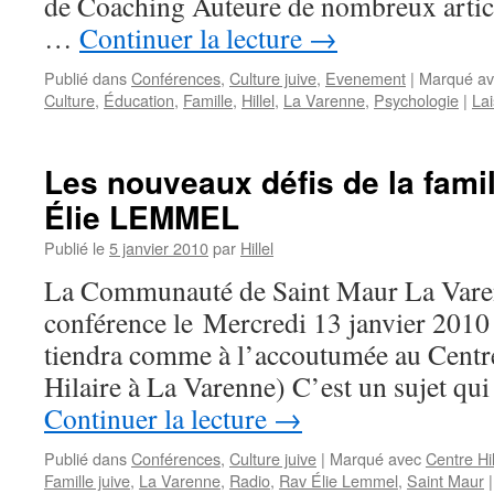
de Coaching Auteure de nombreux articl
…
Continuer la lecture
→
Publié dans
Conférences
,
Culture juive
,
Evenement
|
Marqué av
Culture
,
Éducation
,
Famille
,
Hillel
,
La Varenne
,
Psychologie
|
La
Les nouveaux défis de la famil
Élie LEMMEL
Publié le
5 janvier 2010
par
Hillel
La Communauté de Saint Maur La Varen
conférence le Mercredi 13 janvier 2010
tiendra comme à l’accoutumée au Centre
Hilaire à La Varenne) C’est un sujet q
Continuer la lecture
→
Publié dans
Conférences
,
Culture juive
|
Marqué avec
Centre Hil
Famille juive
,
La Varenne
,
Radio
,
Rav Élie Lemmel
,
Saint Maur
|