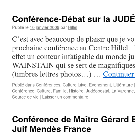
Conférence-Débat sur la JU
Publié le
10 janvier 2009
par
Hillel
C’est avec beaucoup de plaisir que je v
prochaine conférence au Centre Hillel.
effet un conteur infatigable du monde ju
WAINSTAIN qui se sert de magnifiques
(timbres lettres photos…) …
Continuer 
Publié dans
Conférences
,
Culture juive
,
Evenement
,
Littérature
Conférence
,
Culture
,
Famille
,
Histoire
,
Judéopostal
,
La Varenne
Source de vie
|
Laisser un commentaire
Conférence de Maître Gérar
Juif Mendès France