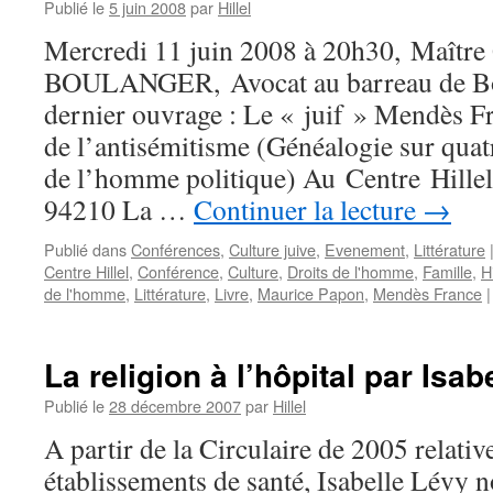
Publié le
5 juin 2008
par
Hillel
Mercredi 11 juin 2008 à 20h30, Maître
BOULANGER, Avocat au barreau de Bo
dernier ouvrage : Le « juif » Mendès F
de l’antisémitisme (Généalogie sur quatr
de l’homme politique) Au Centre Hillel
94210 La …
Continuer la lecture
→
Publié dans
Conférences
,
Culture juive
,
Evenement
,
Littérature
Centre Hillel
,
Conférence
,
Culture
,
Droits de l'homme
,
Famille
,
H
de l'homme
,
Littérature
,
Livre
,
Maurice Papon
,
Mendès France
|
La religion à l’hôpital par Isa
Publié le
28 décembre 2007
par
Hillel
A partir de la Circulaire de 2005 relative 
établissements de santé, Isabelle Lévy