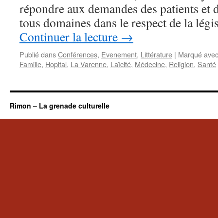
répondre aux demandes des patients et d
tous domaines dans le respect de la légi
Continuer la lecture
→
Publié dans
Conférences
,
Evenement
,
Littérature
|
Marqué ave
Famille
,
Hopital
,
La Varenne
,
Laïcité
,
Médecine
,
Religion
,
Santé
Rimon – La grenade culturelle