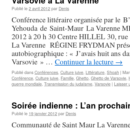
Varsovie à La Varenne
Publié le
2 avril 2012
par
Denis
Conférence littéraire organisée par le B
Yehouda de Saint-Maur La Varenne M
2012 à 20 h 30 Centre HILLEL 30, rue 
La Varenne RÉGINE FRYDMAN présen
autobiographique : « J’avais huit ans da
Varsovie » …
Continuer la lecture
→
Publié dans
Conférences
,
Culture juive
,
Littérature
,
Shoah
|
Mar
Conférence
,
Culture juive
,
Famille
,
Ghetto
,
Ghetto de Varsovie
,
H
guerre mondiale
,
Transmission du judaïsme
,
Varsovie
|
Laisser
Soirée indienne : L’an procha
Publié le
19 janvier 2012
par
Denis
Communauté de Saint Maur La Varenn