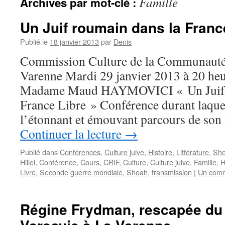
Famille
Archives par mot-clé :
Un Juif roumain dans la Franc
Publié le
18 janvier 2013
par
Denis
Commission Culture de la Communauté
Varenne Mardi 29 janvier 2013 à 20 he
Madame Maud HAYMOVICI « Un Juif r
France Libre » Conférence durant laquel
l’étonnant et émouvant parcours de son
Continuer la lecture
→
Publié dans
Conférences
,
Culture juive
,
Histoire
,
Littérature
,
Sh
Hillel
,
Conférence
,
Cours
,
CRIF
,
Culture
,
Culture juive
,
Famille
,
H
Livre
,
Seconde guerre mondiale
,
Shoah
,
transmission
|
Un comm
Régine Frydman, rescapée du 