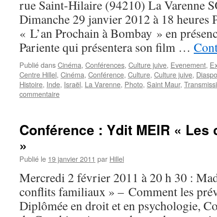
rue Saint-Hilaire (94210) La Varen
Dimanche 29 janvier 2012 à 18 heures P
« L’an Prochain à Bombay » en présence
Pariente qui présentera son film …
Cont
Publié dans
Cinéma
,
Conférences
,
Culture juive
,
Evenement
,
Ex
Centre Hillel
,
Cinéma
,
Conférence
,
Culture
,
Culture juive
,
Diaspo
Histoire
,
Inde
,
Israël
,
La Varenne
,
Photo
,
Saint Maur
,
Transmiss
commentaire
Conférence : Ydit MEIR « Les c
»
Publié le
19 janvier 2011
par
Hillel
Mercredi 2 février 2011 à 20 h 30 : M
conflits familiaux » – Comment les prév
Diplômée en droit et en psychologie, Co