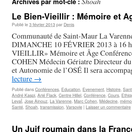
Shoah
Archives par mot-clé :
Le Bien-Vieillir : Mémoire et A
Publié le
3 février 2013
par
Denis
Communauté de Saint-Maur La Varenne
DIMANCHE 10 FÉVRIER 2013 à 16 h
VIEILLIR» Mémoire et Âge Conféren
COHEN Médecin Gériatre Directeur du 
et Autonomie de l’OSÉ Il sera accom
lecture
→
Publié dans
Conférences
,
Education
,
Evenement
,
Histoire
,
Sant
André Kaspi
,
Arié Flack
,
Centre Hillel
,
Conférence
,
Cours
,
Ethiq
LevaÏ
,
Jose Ainouz
,
La Varenne
,
Marc Cohen
,
Médecine
,
mémoi
Santé
,
Shoah
,
transmission
,
Varsovie
|
Laisser un commentaire
Un Juif roumain dans la Franc