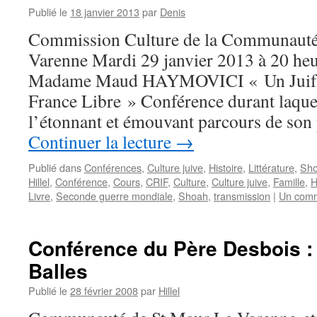
Publié le
18 janvier 2013
par
Denis
Commission Culture de la Communauté
Varenne Mardi 29 janvier 2013 à 20 he
Madame Maud HAYMOVICI « Un Juif r
France Libre » Conférence durant laquel
l’étonnant et émouvant parcours de son
Continuer la lecture
→
Publié dans
Conférences
,
Culture juive
,
Histoire
,
Littérature
,
Sh
Hillel
,
Conférence
,
Cours
,
CRIF
,
Culture
,
Culture juive
,
Famille
,
H
Livre
,
Seconde guerre mondiale
,
Shoah
,
transmission
|
Un comm
Conférence du Père Desbois :
Balles
Publié le
28 février 2008
par
Hillel