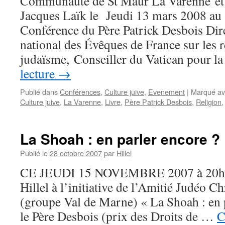
Communauté de St Maur La Varenne et 
Jacques Laïk le Jeudi 13 mars 2008 au
Conférence du Père Patrick Desbois Dir
national des Évêques de France sur les r
judaïsme, Conseiller du Vatican pour 
lecture
→
Publié dans
Conférences
,
Culture juive
,
Evenement
|
Marqué av
Culture juive
,
La Varenne
,
Livre
,
Père Patrick Desbois
,
Religion
La Shoah : en parler encore ?
Publié le
28 octobre 2007
par
Hillel
CE JEUDI 15 NOVEMBRE 2007 à 20h30
Hillel à l’initiative de l’Amitié Judéo C
(groupe Val de Marne) « La Shoah : en 
le Père Desbois (prix des Droits de …
C