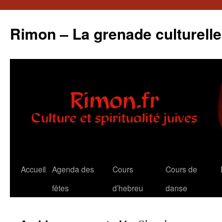
Aller
au
Rimon – La grenade culturelle
contenu
Accueil
Agenda des
Cours
Cours de
fêtes
d’hebreu
danse