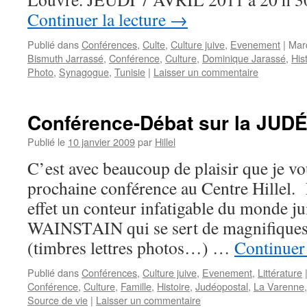
Continuer la lecture
→
Publié dans
Conférences
,
Culte
,
Culture juive
,
Evenement
|
Mar
Bismuth Jarrassé
,
Conférence
,
Culture
,
Dominique Jarassé
,
His
Photo
,
Synagogue
,
Tunisie
|
Laisser un commentaire
Conférence-Débat sur la JU
Publié le
10 janvier 2009
par
Hillel
C’est avec beaucoup de plaisir que je v
prochaine conférence au Centre Hillel.
effet un conteur infatigable du monde ju
WAINSTAIN qui se sert de magnifiques
(timbres lettres photos…) …
Continuer 
Publié dans
Conférences
,
Culture juive
,
Evenement
,
Littérature
Conférence
,
Culture
,
Famille
,
Histoire
,
Judéopostal
,
La Varenne
Source de vie
|
Laisser un commentaire