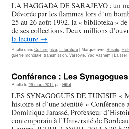
LA HAGGADA DE SARAJEVO : un manu
Dévorée par les flammes lors d’un bomb
25 au 26 août 1992, la « biblioteka » d
de ses collections. Deux millions d’ou
la lecture
→
Publié dans
Culture juive
,
Littérature
|
Marqué avec
Bosnie
,
Hist
guerre mondiale
,
transmission
,
Varsovie
,
Yad Vashem
|
Laisser
Conférence : Les Synagogues 
Publié le
29 mars 2011
par
Hillel
LES SYNAGOGUES DE TUNISIE « Mo
histoire et d’une identité » Conférence 
Dominique Jarassé, Professeur d’Histoir
contemporain à l’Université de Bordeaux
Louvre. JEUDI 7 AVRIL 2011 à 20 h 3