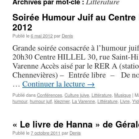
Littérature
Archives par mot-clé :
Soirée Humour Juif au Centre H
2012
Publié le
6 mai 2012
par
Denis
Grande soirée consacrée à l’humour jui
20h30 Centre HILLEL 30, rue Saint-Hil
Varenne Accès aisé par le RER A (stati
Chennevières) – Entrée libre – De no
…
Continuer la lecture
→
Publié dans
Conférences
,
Culture juive
,
Littérature
,
Musique
|
M
humour
,
humour juif
,
klezmer
,
La Varenne
,
Littérature
,
Livre
,
Yid
« Le livre de Hanna » de Géra
Publié le
7 octobre 2011
par
Denis