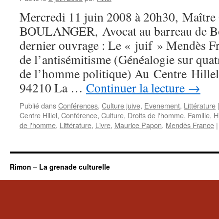
Mercredi 11 juin 2008 à 20h30, Maître
BOULANGER, Avocat au barreau de Bo
dernier ouvrage : Le « juif » Mendès F
de l’antisémitisme (Généalogie sur quatr
de l’homme politique) Au Centre Hillel
94210 La …
Continuer la lecture
→
Publié dans
Conférences
,
Culture juive
,
Evenement
,
Littérature
Centre Hillel
,
Conférence
,
Culture
,
Droits de l'homme
,
Famille
,
H
de l'homme
,
Littérature
,
Livre
,
Maurice Papon
,
Mendès France
|
Rimon – La grenade culturelle