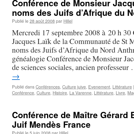
Conférence de Monsieur Jacq
noms des Juifs d’Afrique du N
Publié le
28 août 2008
par
Hillel
Mercredi 17 septembre 2008 à 20 h 30 
Jacques Laïk de la Communauté de St 
noms des Juifs d’Afrique du Nord Anth
généalogie Conférence de Monsieur J
de sciences sociales, ancien professeu
→
Publié dans
Conférences
,
Culture juive
,
Evenement
,
Littérature
Conférence
,
Culture
,
Histoire
,
La Varenne
,
Littérature
,
Livre
,
Ma
Conférence de Maître Gérar
Juif Mendès France
Publié le
5 juin 2008
par
Hillel