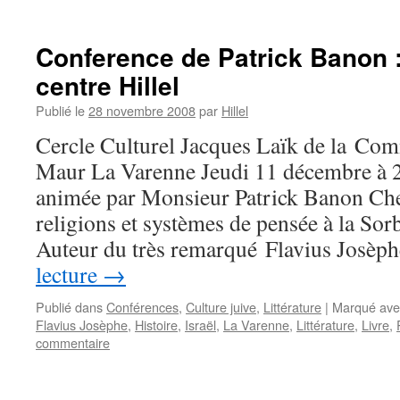
Conference de Patrick Banon
centre Hillel
Publié le
28 novembre 2008
par
Hillel
Cercle Culturel Jacques Laïk de la Co
Maur La Varenne Jeudi 11 décembre à 
animée par Monsieur Patrick Banon Che
religions et systèmes de pensée à la
Auteur du très remarqué Flavius Josèp
lecture
→
Publié dans
Conférences
,
Culture juive
,
Littérature
|
Marqué ave
Flavius Josèphe
,
Histoire
,
Israël
,
La Varenne
,
Littérature
,
Livre
,
commentaire