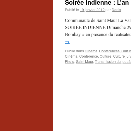
Soirée indienne : L’a
Publié le
19 janvier 2012
par
Denis
Communauté de Saint Maur La Vare
SOIRÉE INDIENNE Dimanche 29 janv
Bombay » en présence du réalisateu
→
Publié dans
Cinéma
,
Conférences
,
Cultur
Cinéma
,
Conférence
,
Culture
,
Culture jui
Photo
,
Saint Maur
,
Transmission du juda