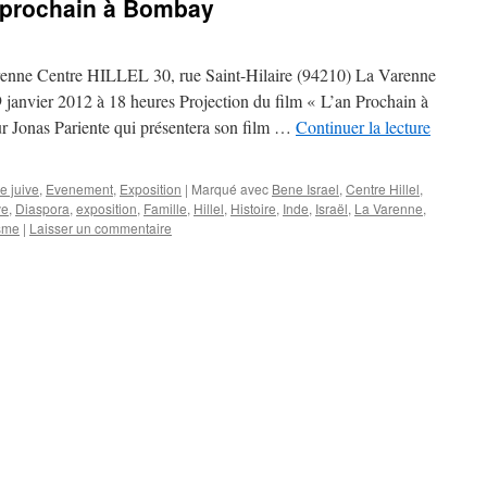
n prochain à Bombay
nne Centre HILLEL 30, rue Saint-Hilaire (94210) La Varenne
ier 2012 à 18 heures Projection du film « L’an Prochain à
r Jonas Pariente qui présentera son film …
Continuer la lecture
e juive
,
Evenement
,
Exposition
|
Marqué avec
Bene Israel
,
Centre Hillel
,
ve
,
Diaspora
,
exposition
,
Famille
,
Hillel
,
Histoire
,
Inde
,
Israël
,
La Varenne
,
ïsme
|
Laisser un commentaire