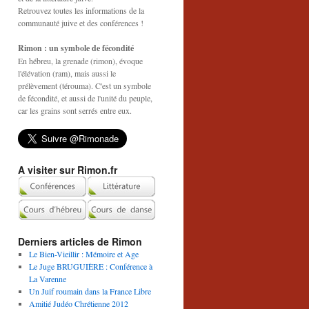
Retrouvez toutes les informations de la
communauté juive et des conférences !
Rimon : un symbole de fécondité
En hébreu, la grenade (rimon), évoque
l'élévation (ram), mais aussi le
prélèvement (térouma). C'est un symbole
de fécondité, et aussi de l'unité du peuple,
car les grains sont serrés entre eux.
A visiter sur Rimon.fr
Derniers articles de Rimon
Le Bien-Vieillir : Mémoire et Age
Le Juge BRUGUIÈRE : Conférence à
La Varenne
Un Juif roumain dans la France Libre
Amitié Judéo Chrétienne 2012