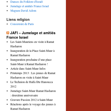
Danses du Folklore d'Israël
Jumelage et amitiés France Israel
Maguen David Adom
Liens religion
Consistoire de Paris
JAFI – Jumelage et amitiés
France Israel
Les Saint-Mauriens en visite à Ramat
Hasharon
Inauguration de la Place Saint-Maur à
Ramat Hasharon
Inauguration prochaine d’une place
Saint-Maur à Ramat Hasharon !
Article dans Saint-Maur Infos
Printemps 2013 : Les jeunes de Ramat
Hasharon en visite à Saint-Maur
Le Technion de Haïfa fête Hanoucca
2012
Jumelage Saint-Maur Ramat Hasharon
: deuxième anniversaire
Gravure Passion 2012 à Saint-Maur
Réactions après le voyage des jeunes à
Ramat Hasharon