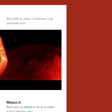
Blog dédié la culture, la littérature et la
spiritualité juive
Rimon.fr
Bienvenue sur
Rimon.fr
site de la culture
et de la littérature juive.