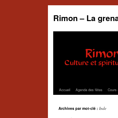
Rimon – La grena
Accueil
Agenda des fêtes
Cours 
Aller
au
Inde
Archives par mot-clé :
contenu