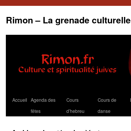
Rimon – La grenade culturelle
Aller
Accueil
Agenda des
Cours
Cours de
au
fêtes
d’hebreu
danse
contenu