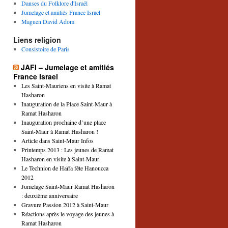
Danses du Folklore d'Israël
Jumelage et amitiés France Israel
Maguen David Adom
Liens religion
Consistoire de Paris
JAFI – Jumelage et amitiés
France Israel
Les Saint-Mauriens en visite à Ramat
Hasharon
Inauguration de la Place Saint-Maur à
Ramat Hasharon
Inauguration prochaine d’une place
Saint-Maur à Ramat Hasharon !
Article dans Saint-Maur Infos
Printemps 2013 : Les jeunes de Ramat
Hasharon en visite à Saint-Maur
Le Technion de Haïfa fête Hanoucca
2012
Jumelage Saint-Maur Ramat Hasharon
: deuxième anniversaire
Gravure Passion 2012 à Saint-Maur
Réactions après le voyage des jeunes à
Ramat Hasharon