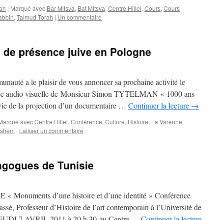
ah
|
Marqué avec
Bar Mitsva
,
Bat Mitsva
,
Centre Hillel
,
Cours
,
Cours
abbin
,
Talmud Torah
|
Un commentaire
 de présence juive en Pologne
auté a le plaisir de vous annoncer sa prochaine activité le
nce audio visuelle de Monsieur Simon TYTELMAN « 1000 ans
vie de la projection d’un documentaire …
Continuer la lecture
→
Marqué avec
Centre Hillel
,
Conférence
,
Culture
,
Histoire
,
La Varenne
,
ashem
|
Laisser un commentaire
agogues de Tunisie
numents d’une histoire et d’une identité » Conférence
ssé, Professeur d’Histoire de l’art contemporain à l’Université de
 JEUDI 7 AVRIL 2011 à 20 h 30 au Centre …
Continuer la lecture