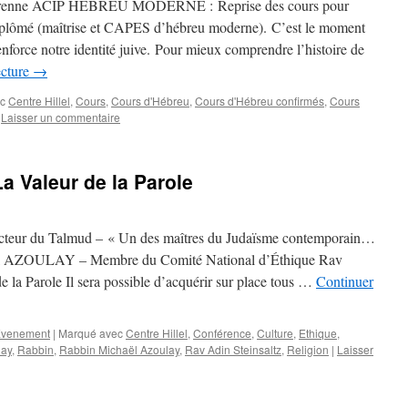
arenne ACIP HEBREU MODERNE : Reprise des cours pour
iplômé (maîtrise et CAPES d’hébreu moderne). C’est le moment
enforce notre identité juive. Pour mieux comprendre l’histoire de
ecture
→
c
Centre Hillel
,
Cours
,
Cours d'Hébreu
,
Cours d'Hébreu confirmés
,
Cours
Laisser un commentaire
La Valeur de la Parole
ur du Talmud – « Un des maîtres du Judaïsme contemporain…
haël AZOULAY – Membre du Comité National d’Éthique Rav
 Parole Il sera possible d’acquérir sur place tous …
Continuer
venement
|
Marqué avec
Centre Hillel
,
Conférence
,
Culture
,
Ethique
,
lay
,
Rabbin
,
Rabbin Michaël Azoulay
,
Rav Adin Steinsaltz
,
Religion
|
Laisser