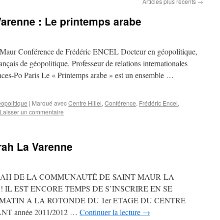
Articles plus récents
→
arenne : Le printemps arabe
-Maur Conférence de Frédéric ENCEL Docteur en géopolitique,
rançais de géopolitique, Professeur de relations internationales
nces-Po Paris Le « Printemps arabe » est un ensemble …
opolitique
|
Marqué avec
Centre Hillel
,
Conférence
,
Frédéric Encel
,
Laisser un commentaire
rah La Varenne
RAH DE LA COMMUNAUTÉ DE SAINT-MAUR LA
IL EST ENCORE TEMPS DE S’INSCRIRE EN SE
MATIN A LA ROTONDE DU 1er ETAGE DU CENTRE
T année 2011/2012 …
Continuer la lecture
→