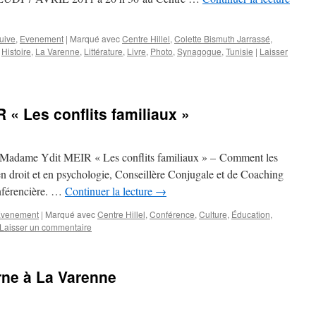
juive
,
Evenement
|
Marqué avec
Centre Hillel
,
Colette Bismuth Jarrassé
,
,
Histoire
,
La Varenne
,
Littérature
,
Livre
,
Photo
,
Synagogue
,
Tunisie
|
Laisser
 « Les conflits familiaux »
 : Madame Ydit MEIR « Les conflits familiaux » – Comment les
n droit et en psychologie, Conseillère Conjugale et de Coaching
nférencière. …
Continuer la lecture
→
venement
|
Marqué avec
Centre Hillel
,
Conférence
,
Culture
,
Éducation
,
Laisser un commentaire
ne à La Varenne