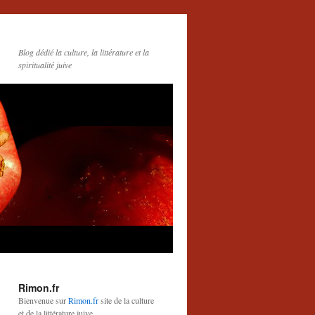
Blog dédié la culture, la littérature et la
spiritualité juive
Rimon.fr
Bienvenue sur
Rimon.fr
site de la culture
et de la littérature juive.