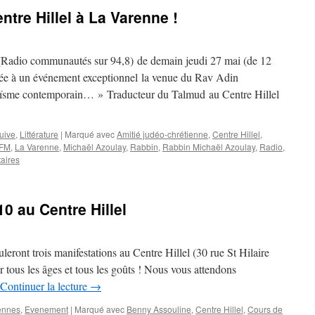
ntre Hillel à La Varenne !
 (Radio communautés sur 94,8) de demain jeudi 27 mai (de 12
rée à un événement exceptionnel la venue du Rav Adin
daïsme contemporain… » Traducteur du Talmud au Centre Hillel
juive
,
Littérature
|
Marqué avec
Amitié judéo-chrétienne
,
Centre Hillel
,
 FM
,
La Varenne
,
Michaël Azoulay
,
Rabbin
,
Rabbin Michaël Azoulay
,
Radio
,
aires
0 au Centre Hillel
eront trois manifestations au Centre Hillel (30 rue St Hilaire
 tous les âges et tous les goûts ! Nous vous attendons
Continuer la lecture
→
ennes
,
Evenement
|
Marqué avec
Benny Assouline
,
Centre Hillel
,
Cours de