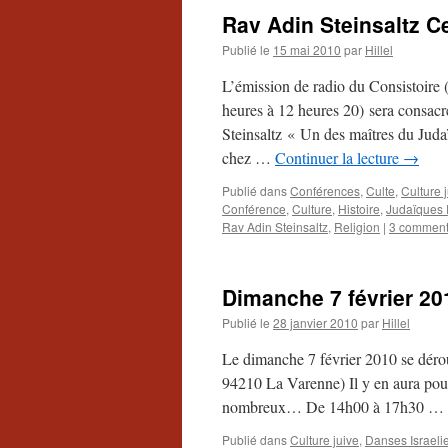
Rav Adin Steinsaltz Ce
Publié le
15 mai 2010
par
Hillel
L’émission de radio du Consistoire
heures à 12 heures 20) sera consac
Steinsaltz « Un des maîtres du Ju
chez …
Continuer la lecture
→
Publié dans
Conférences
,
Culte
,
Culture 
Conférence
,
Culture
,
Histoire
,
Judaïques
Rav Adin Steinsaltz
,
Religion
|
3 comment
Dimanche 7 février 201
Publié le
28 janvier 2010
par
Hillel
Le dimanche 7 février 2010 se déroul
94210 La Varenne) Il y en aura pour
nombreux… De 14h00 à 17h30 …
Publié dans
Culture juive
,
Danses Israeli