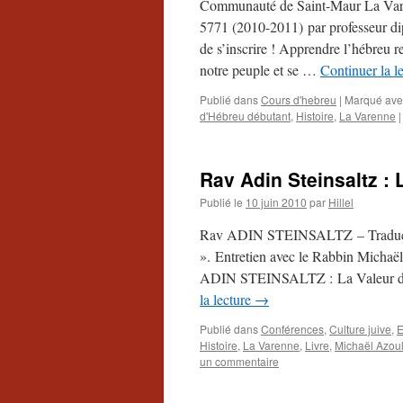
Communauté de Saint-Maur La V
5771 (2010-2011) par professeur d
de s’inscrire ! Apprendre l’hébreu r
notre peuple et se …
Continuer la l
Publié dans
Cours d'hebreu
|
Marqué ave
d'Hébreu débutant
,
Histoire
,
La Varenne
|
Rav Adin Steinsaltz : 
Publié le
10 juin 2010
par
Hillel
Rav ADIN STEINSALTZ – Traducte
». Entretien avec le Rabbin Mic
ADIN STEINSALTZ : La Valeur de la
la lecture
→
Publié dans
Conférences
,
Culture juive
,
E
Histoire
,
La Varenne
,
Livre
,
Michaël Azou
un commentaire