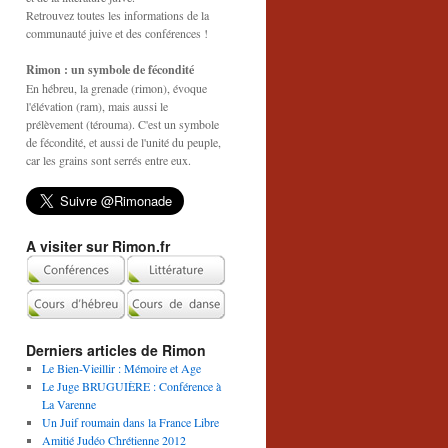
Retrouvez toutes les informations de la
communauté juive et des conférences !
Rimon : un symbole de fécondité
En hébreu, la grenade (rimon), évoque
l'élévation (ram), mais aussi le
prélèvement (térouma). C'est un symbole
de fécondité, et aussi de l'unité du peuple,
car les grains sont serrés entre eux.
A visiter sur Rimon.fr
Derniers articles de Rimon
Le Bien-Vieillir : Mémoire et Age
Le Juge BRUGUIÈRE : Conférence à
La Varenne
Un Juif roumain dans la France Libre
Amitié Judéo Chrétienne 2012