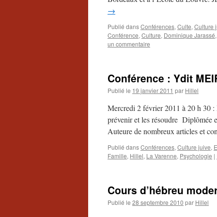
→
Publié dans
Conférences
,
Culte
,
Culture 
Conférence
,
Culture
,
Dominique Jarassé
un commentaire
Conférence : Ydit MEIR
Publié le
19 janvier 2011
par
Hillel
Mercredi 2 février 2011 à 20 h 30
prévenir et les résoudre Diplômée e
Auteure de nombreux articles et co
Publié dans
Conférences
,
Culture juive
,
E
Famille
,
Hillel
,
La Varenne
,
Psychologie
|
Cours d’hébreu moder
Publié le
28 septembre 2010
par
Hillel