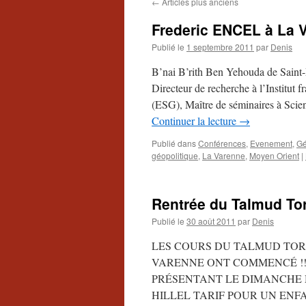
←
Articles plus anciens
Frederic ENCEL à La V
Publié le
1 septembre 2011
par
Denis
B’nai B’rith Ben Yehouda de Saint
Directeur de recherche à l’Institut f
(ESG), Maître de séminaires à Scie
Continuer la lecture
→
Publié dans
Conférences
,
Evenement
,
Gé
géopolitique
,
La Varenne
,
Moyen Orient
|
Rentrée du Talmud To
Publié le
30 août 2011
par
Denis
LES COURS DU TALMUD TO
VARENNE ONT COMMENCÉ !!! 
PRÉSENTANT LE DIMANCHE 
HILLEL TARIF POUR UN ENFAN