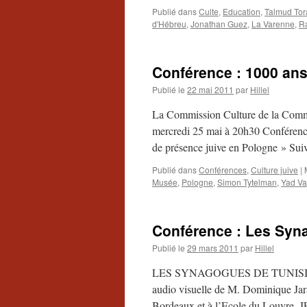
Publié dans
Culte
,
Education
,
Talmud Tor
d'Hébreu
,
Jonathan Guez
,
La Varenne
,
R
Conférence : 1000 ans
Publié le
22 mai 2011
par
Hillel
La Commission Culture de la Commun
mercredi 25 mai à 20h30 Confére
de présence juive en Pologne » Sui
Publié dans
Conférences
,
Culture juive
|
Musée
,
Pologne
,
Simon Tytelman
,
Yad V
Conférence : Les Syn
Publié le
29 mars 2011
par
Hillel
LES SYNAGOGUES DE TUNISIE « Mo
audio visuelle de M. Dominique Jara
Bordeaux et à l’Ecole du Louvre.