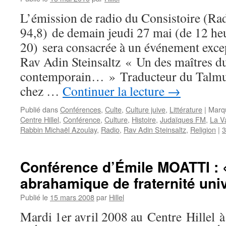
L’émission de radio du Consistoire (R
94,8) de demain jeudi 27 mai (de 12 he
20) sera consacrée à un événement exce
Rav Adin Steinsaltz « Un des maîtres d
contemporain… » Traducteur du Talmud
chez …
Continuer la lecture
→
Publié dans
Conférences
,
Culte
,
Culture juive
,
Littérature
|
Marq
Centre Hillel
,
Conférence
,
Culture
,
Histoire
,
Judaïques FM
,
La V
Rabbin Michaël Azoulay
,
Radio
,
Rav Adin Steinsaltz
,
Religion
|
3
Conférence d’Émile MOATTI : «
abrahamique de fraternité univ
Publié le
15 mars 2008
par
Hillel
Mardi 1er avril 2008 au Centre Hillel 