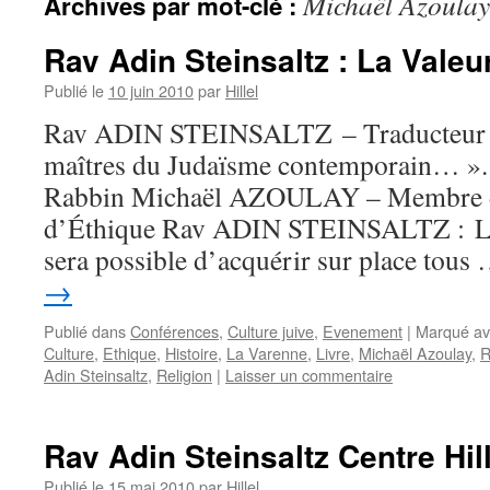
Michaël Azoulay
Archives par mot-clé :
Rav Adin Steinsaltz : La Valeu
Publié le
10 juin 2010
par
Hillel
Rav ADIN STEINSALTZ – Traducteur 
maîtres du Judaïsme contemporain… ». 
Rabbin Michaël AZOULAY – Membre d
d’Éthique Rav ADIN STEINSALTZ : La V
sera possible d’acquérir sur place tous
→
Publié dans
Conférences
,
Culture juive
,
Evenement
|
Marqué av
Culture
,
Ethique
,
Histoire
,
La Varenne
,
Livre
,
Michaël Azoulay
,
R
Adin Steinsaltz
,
Religion
|
Laisser un commentaire
Rav Adin Steinsaltz Centre Hil
Publié le
15 mai 2010
par
Hillel