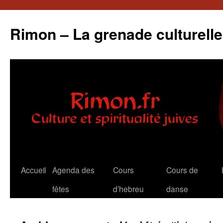
Aller
au
Rimon – La grenade culturelle
contenu
Accueil
Agenda des
Cours
Cours de
fêtes
d’hebreu
danse