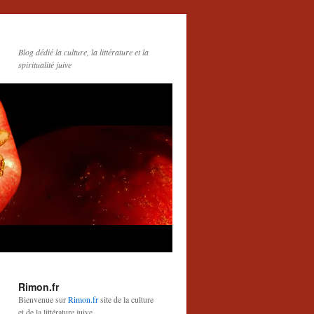
Blog dédié la culture, la littérature et la
spiritualité juive
Rimon.fr
Bienvenue sur
Rimon.fr
site de la culture
et de la littérature juive.