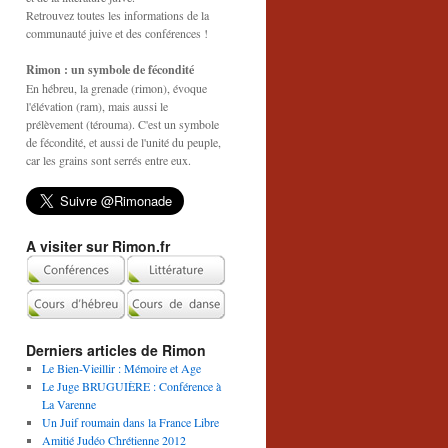
Retrouvez toutes les informations de la
communauté juive et des conférences !
Rimon : un symbole de fécondité
En hébreu, la grenade (rimon), évoque
l'élévation (ram), mais aussi le
prélèvement (térouma). C'est un symbole
de fécondité, et aussi de l'unité du peuple,
car les grains sont serrés entre eux.
A visiter sur Rimon.fr
Derniers articles de Rimon
Le Bien-Vieillir : Mémoire et Age
Le Juge BRUGUIÈRE : Conférence à
La Varenne
Un Juif roumain dans la France Libre
Amitié Judéo Chrétienne 2012