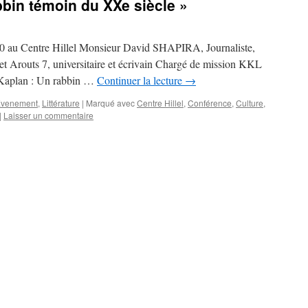
bin témoin du XXe siècle »
0 au Centre Hillel Monsieur David SHAPIRA, Journaliste,
ernet Arouts 7, universitaire et écrivain Chargé de mission KKL
b Kaplan : Un rabbin …
Continuer la lecture
→
venement
,
Littérature
|
Marqué avec
Centre Hillel
,
Conférence
,
Culture
,
|
Laisser un commentaire