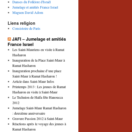
Danses du Folklore d'Israël
Jumelage et amitiés France Israel
Maguen David Adom
Liens religion
Consistoire de Paris
JAFI – Jumelage et amitiés
France Israel
Les Saint-Mauriens en visite à Ramat
Hasharon
Inauguration de la Place Saint-Maur à
Ramat Hasharon
Inauguration prochaine d’une place
Saint-Maur à Ramat Hasharon !
Article dans Saint-Maur Infos
Printemps 2013 : Les jeunes de Ramat
Hasharon en visite à Saint-Maur
Le Technion de Haïfa fête Hanoucca
2012
Jumelage Saint-Maur Ramat Hasharon
: deuxième anniversaire
Gravure Passion 2012 à Saint-Maur
Réactions après le voyage des jeunes à
Ramat Hasharon