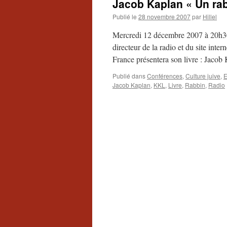
Jacob Kaplan « Un rab
Publié le
28 novembre 2007
par
Hillel
Mercredi 12 décembre 2007 à 20h3
directeur de la radio et du site int
France présentera son livre : Jaco
Publié dans
Conférences
,
Culture juive
,
E
Jacob Kaplan
,
KKL
,
Livre
,
Rabbin
,
Radio