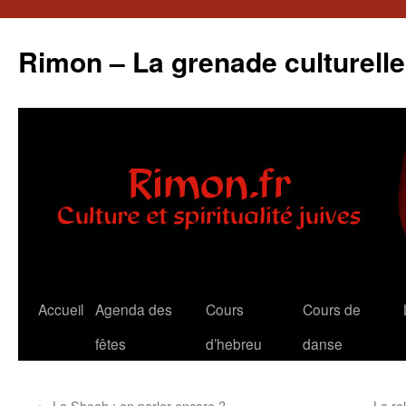
Aller
au
Rimon – La grenade culturelle
contenu
Accueil
Agenda des
Cours
Cours de
fêtes
d’hebreu
danse
←
La Shoah : en parler encore ?
La re