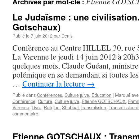
Etienne GOTS
Archives par mot-clé :
Le Judaïsme : une civilisatio
Gotschaux)
Publié le
7 juin 2012
par
Denis
Conférence au Centre HILLEL 30, rue S
La Varenne le jeudi 14 juin 2012 à 20h30
quelques mois, Claude Guéant, ministre d
polémique en se demandant si toutes les 
…
Continuer la lecture
→
Publié dans
Conférences
,
Culture juive
,
Education
|
Marqué ave
Conférence
,
Culture
,
Culture juive
,
Etienne GOTSCHAUX
,
Famil
Varenne
,
Livre
,
Religion
,
Shabbat
,
transmission
,
Transmission d
commentaire
Etienne GOTSCHAUX : Transme