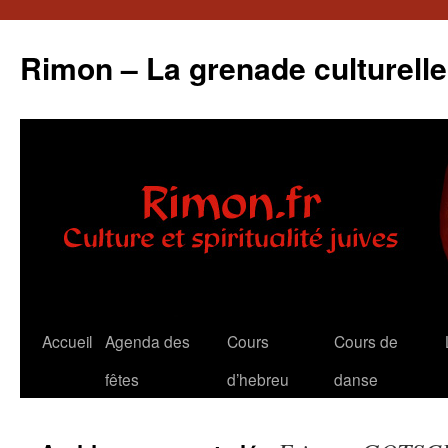
Aller
au
Rimon – La grenade culturelle
contenu
Accueil
Agenda des
Cours
Cours de
fêtes
d’hebreu
danse