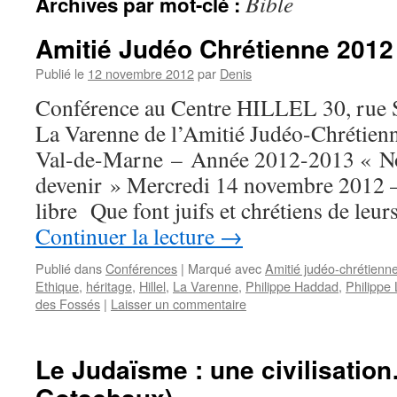
Bible
Archives par mot-clé :
Amitié Judéo Chrétienne 2012
Publié le
12 novembre 2012
par
Denis
Conférence au Centre HILLEL 30, rue S
La Varenne de l’Amitié Judéo-Chrétien
Val-de-Marne – Année 2012-2013 « No
devenir » Mercredi 14 novembre 2012 –
libre Que font juifs et chrétiens de le
Continuer la lecture
→
Publié dans
Conférences
|
Marqué avec
Amitié judéo-chrétienn
Ethique
,
héritage
,
Hillel
,
La Varenne
,
Philippe Haddad
,
Philippe
des Fossés
|
Laisser un commentaire
Le Judaïsme : une civilisatio