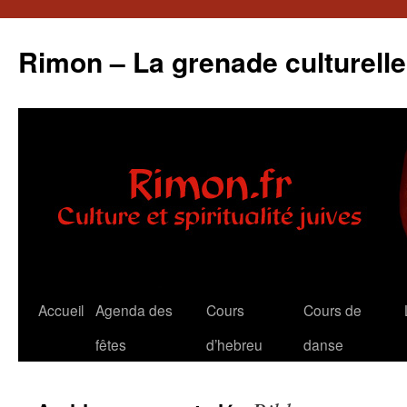
Rimon – La grenade culturelle
Aller
Accueil
Agenda des
Cours
Cours de
au
fêtes
d’hebreu
danse
contenu