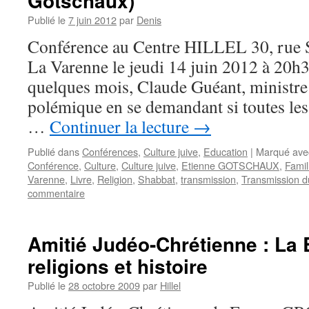
Gotschaux)
Publié le
7 juin 2012
par
Denis
Conférence au Centre HILLEL 30, rue S
La Varenne le jeudi 14 juin 2012 à 20h30
quelques mois, Claude Guéant, ministre d
polémique en se demandant si toutes les 
…
Continuer la lecture
→
Publié dans
Conférences
,
Culture juive
,
Education
|
Marqué ave
Conférence
,
Culture
,
Culture juive
,
Etienne GOTSCHAUX
,
Famil
Varenne
,
Livre
,
Religion
,
Shabbat
,
transmission
,
Transmission d
commentaire
Amitié Judéo-Chrétienne : La 
religions et histoire
Publié le
28 octobre 2009
par
Hillel