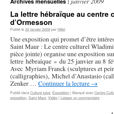
janvier 2009
Archives mensuelles :
La lettre hébraïque au centre 
d’Ormesson
Publié le
20 janvier 2009
par
Hillel
Une exposition qui promet d’être intére
Saint Maur : Le centre culturel Wladim
pièce jointe) organise une exposition su
lettre hébraïque » du 25 janvier au 8 f
Avec Myriam Franck (sculptures et pein
(calligraphies), Michel d’Anastasio (cal
Zenker …
Continuer la lecture
→
Publié dans
Culture juive
,
Exposition
|
Marqué avec
Centre Cult
exposition
,
Saint Maur
,
Vidéo
|
Laisser un commentaire