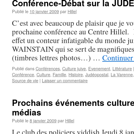
Conférence-Débat sur la JU
Publié le
10 janvier 2009
par
Hillel
C’est avec beaucoup de plaisir que je v
prochaine conférence au Centre Hillel.
effet un conteur infatigable du monde ju
WAINSTAIN qui se sert de magnifiques
(timbres lettres photos…) …
Continuer 
Publié dans
Conférences
,
Culture juive
,
Evenement
,
Littérature
Conférence
,
Culture
,
Famille
,
Histoire
,
Judéopostal
,
La Varenne
Source de vie
|
Laisser un commentaire
Prochains événements culture
médias
Publié le
8 janvier 2009
par
Hillel
Le club des policiers yiddish Jeudi 8 jan