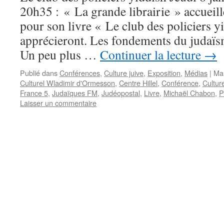
20h35 : « La grande librairie » accuei
pour son livre « Le club des policiers 
apprécieront. Les fondements du judaïsme
Un peu plus …
Continuer la lecture
→
Publié dans
Conférences
,
Culture juive
,
Exposition
,
Médias
|
Ma
Culturel Wladimir d'Ormesson
,
Centre Hillel
,
Conférence
,
Cultur
France 5
,
Judaïques FM
,
Judéopostal
,
Livre
,
Michaël Chabon
,
P
Laisser un commentaire