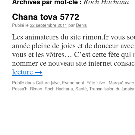
Roch Hachana
Archives par mot-clé :
Chana tova 5772
Publié le
22 septembre 2011
par
Denis
Les animateurs du site rimon.fr vous so
année pleine de joies et de douceur avec
vous et les vôtres… C’est cette fête qui 
nommer ce nouveau site internet consa
lecture
→
Publié dans
Culture juive
,
Evenement
,
Fête juive
|
Marqué avec
Pessa'h
,
Rimon
,
Roch Hachana
,
Santé
,
Transmission du judaï