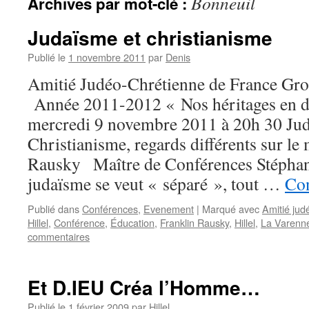
Bonneuil
Archives par mot-clé :
Judaïsme et christianisme
Publié le
1 novembre 2011
par
Denis
Amitié Judéo-Chrétienne de France Gr
Année 2011-2012 « Nos héritages en d
mercredi 9 novembre 2011 à 20h 30 Jud
Christianisme, regards différents sur le
Rausky Maître de Conférences Stéphan
judaïsme se veut « séparé », tout …
Con
Publié dans
Conférences
,
Evenement
|
Marqué avec
Amitié jud
Hillel
,
Conférence
,
Éducation
,
Franklin Rausky
,
Hillel
,
La Varenn
commentaires
Et D.IEU Créa l’Homme…
Publié le
1 février 2009
par
Hillel