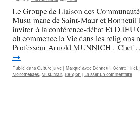
Le Groupe de Liaison des Communautés 
Musulmane de Saint-Maur et Bonneuil 
inviter à la conférence-débat Et D.I
où commence la Vie dans les religions 
Professeur Arnold MUNNICH : Chef
→
Publié dans
Culture juive
|
Marqué avec
Bonneuil
,
Centre Hillel
,
Monothéistes
,
Musulman
,
Religion
|
Laisser un commentaire